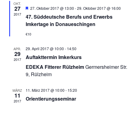
OKT.
27
Empfohlen
27. Oktober 2017 @ 13:00
-
29. Oktober 2017 @ 16:00
2017
47. Süddeutsche Berufs und Erwerbs
Imkertage in Donaueschingen
€10
29. April 2017 @ 10:00
-
14:50
APR.
29
Auftakttermin Imkerkurs
2017
EDEKA Fitterer Rülzheim
Germersheimer Str.
9, Rülzheim
11. März 2017 @ 10:00
-
15:20
MÄRZ
11
Orientierungsseminar
2017