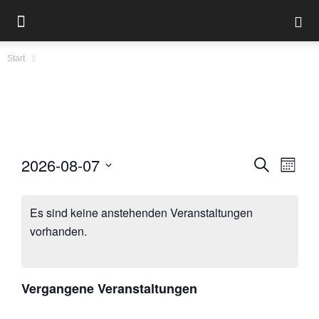
Start
2026-08-07
Verans
Ver
Suche
Monat
Ans
Datum
Suche
wählen.
Nav
Es sind keine anstehenden Veranstaltungen
und
vorhanden.
Ansich
Naviga
Vergangene Veranstaltungen